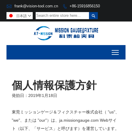

frank@vision-tool.com.cn
+86-15916856150


日本語

Toggl
個人情報保護方針
発効日：2019年1月18日
東莞ミッションゲージ＆フィクスチャー株式会社（ "us"、
"we"、または "our"）は、ja.missiongauge.com Webサイ
ト（以下、「サービス」と呼びます）を運営しています。