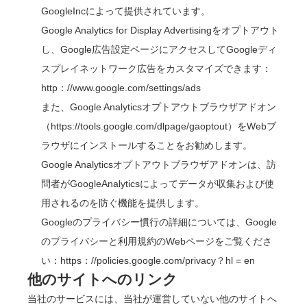
GoogleIncによって提供されています。
Google Analytics for Display Advertisingをオプトアウト
し、Google広告設定ページに
アクセスし
てGoogleディ
スプレイネットワーク広告をカスタマイズできます：
http
：
//www.google.com/settings/ads
また、Google Analyticsオプトアウトブラウザアドオン
（
https://tools.google.com/dlpage/gaoptout
）をWebブ
ラウザにインストールすることをお勧めします。
Google Analyticsオプトアウトブラウザアドオンは、訪
問者がGoogleAnalyticsによってデータが収集および使
用されるのを防ぐ機能を提供します。
Googleのプライバシー慣行の詳細については、Google
のプライバシーと利用規約のWebページを
ご覧
くださ
い：
https
：
//policies.google.com/privacy？hl = en
他のサイトへのリンク
当社のサービスには、当社が運営していない他のサイトへ