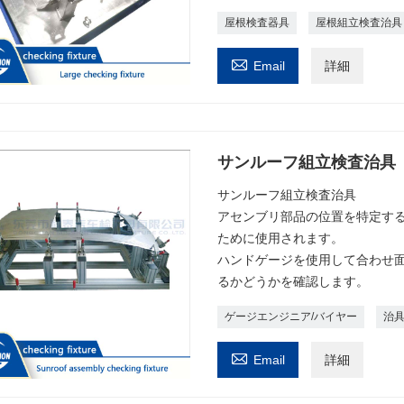
屋根検査器具
屋根組立検査治具

Email
詳細
サンルーフ組立検査治具
サンルーフ組立検査治具
アセンブリ部品の位置を特定す
ために使用されます。
ハンドゲージを使用して合わせ
るかどうかを確認します。
ゲージエンジニア/バイヤー
治具

Email
詳細