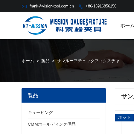

frank@vision-tool.com.cn
+86-15916856150

ホー
ホーム
>
製品
>
サンルーフチェックフィクスチャ
製品
サン
キュービング
ホット
CMMホールディング備品