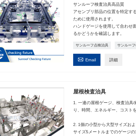
サンルーフ検査治具高品質
アセンブリ部品の位置を特定す
ために使用されます。
ハンドゲージを使用して合わせ
るかどうかを確認します。
サンルーフ点検治具
サンルーフ

Email
詳細
屋根検査治具
1. 一連の屋根ゲージ、検査治具
り、時間、エネルギー、コスト
2. 1個の小型から大型サイズ
サイズ5メートルまでのゲージの