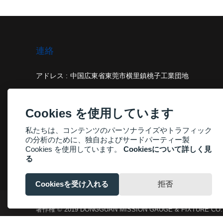
連絡
アドレス :
中国広東省東莞市横里鎮桃子工業団地
メール :
frank@vision-tool.com.cn
Cookies を使用しています
電話 :
+86-15916856150
私たちは、コンテンツのパーソナライズやトラフィック
の分析のために、独自およびサードパーティー製
Cookies を使用しています。
Cookiesについて詳しく見
る
Cookiesを受け入れる
拒否
著作権 © 2019 DONGGUAN MISSION GAUGE & FIXTURE CO.,L