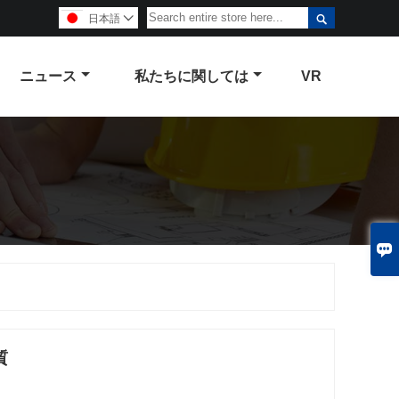

日本語

ニュース
私たちに関しては
VR

質