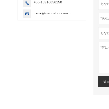
+86-15916856150

frank@vision-tool.com.cn

提