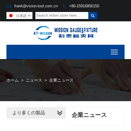

frank@vision-tool.com.cn
+86-15916856150


日本語

Toggl
ホーム
>
ニュース
>
企業ニュース
より多くの製品
企業ニュース