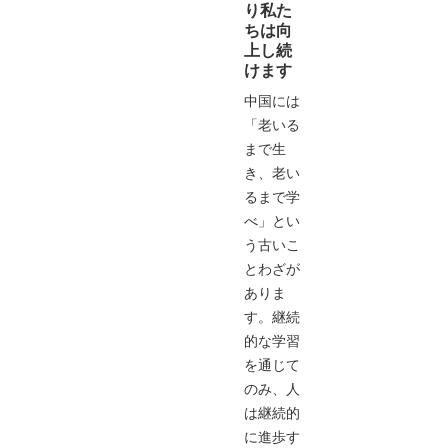
り私た
ちは向
上し続
けます
中国には
「老いる
まで生
き、老い
るまで学
べ」とい
う古いこ
とわざが
ありま
す。継続
的な学習
を通じて
のみ、人
は継続的
に進歩す