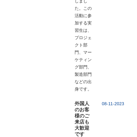
しまし
た。この
活動に参
加する実
習生は、
プロジェ
クト部
門、マー
ケティン
グ部門、
製造部門
などの出
身です。
外国人
08-11-2023
のお客
様のご
来店も
大歓迎
です