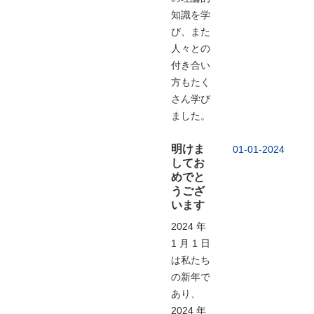
知識を学
び、また
人々との
付き合い
方もたく
さん学び
ました。
明けま
01-01-2024
してお
めでと
うござ
います
2024 年
1 月 1 日
は私たち
の新年で
あり、
2024 年