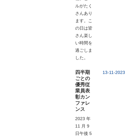
ルがたく
さんあり
ます。こ
の日は皆
さん楽し
い時間を
過ごしま
した。
四半期
13-11-2023
ごとの
優秀従
業員表
彰カン
ファレ
ンス
2023 年
11 月 9
日午後 5