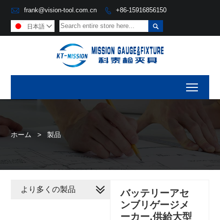

frank@vision-tool.com.cn
+86-15916856150


日本語

Toggl
ホーム
>
製品
より多くの製品
バッテリーアセ
ンブリゲージメ
ーカー,供給大型