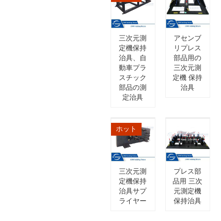
三次元測
アセンブ
定機保持
リプレス
治具、自
部品用の
動車プラ
三次元測
スチック
定機 保持
部品の測
治具
定治具
ホット
三次元測
プレス部
定機保持
品用 三次
治具サプ
元測定機
ライヤー
保持治具