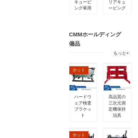
キュービ
リアキュ
ング車用
ービング
CMMホールディング
備品
もっと+
ホット
ハードウ
高品質の
ェア検査
三次元測
ブラケッ
定機保持
ト
治具
ホット