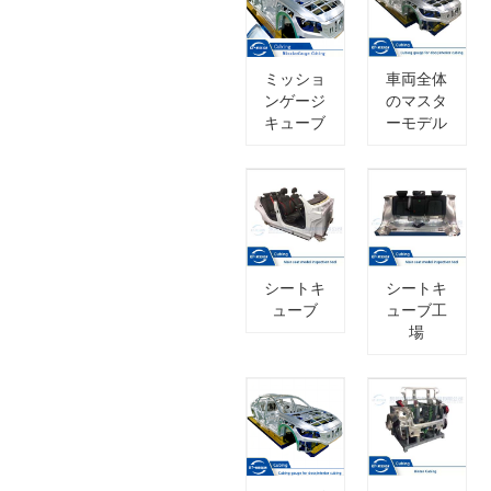
ミッショ
車両全体
ンゲージ
のマスタ
キューブ
ーモデル
シートキ
シートキ
ューブ
ューブ工
場