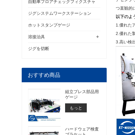
自動車フロアチェックフィクスチャ
つ直観的
ジグシステムワークステーション
以下のよ
ホットスタンプゲージ
1.優れ
2.優れた
+
溶接治具
3.高い検
ジグを切断
おすすめ商品
組立プレス部品用
ゲージ
もっと
ハードウェア検査
ブラケット