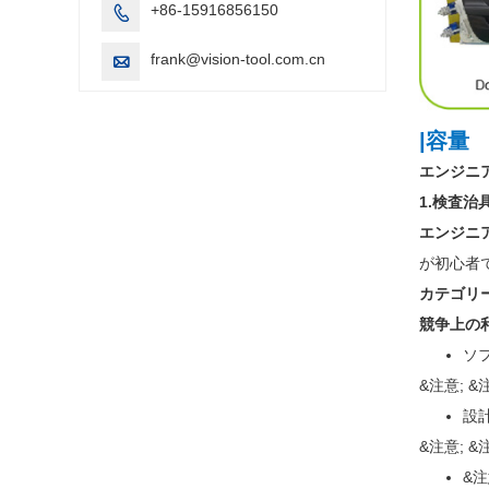
+86-15916856150

frank@vision-tool.com.cn

|容量
エンジニ
1.検査治
エンジニ
が初心者で
カテゴリ
競争上の利
ソ
&注意; 
設
&注意;
&