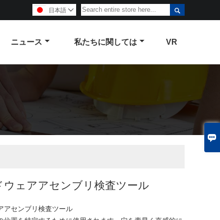

日本語

ニュース
私たちに関しては
VR

ドウェアアセンブリ検査ツール
アアセンブリ検査ツール