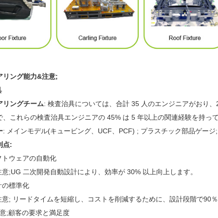
アリング能力&注意;
具
アリングチーム
: 検査治具については、合計 35 人のエンジニアがおり、
、これらの検査治具エンジニアの 45% は 5 年以上の関連経験を持っ
ー
: メインモデル(キュービング、UCF、PCF) ; プラスチック部品ゲージ
点:
フトウェアの自動化
&注意;UG 二次開発自動設計により、効率が 30% 以上向上します。
計の標準化
 &注意; リードタイムを短縮し、コストを削減するために、設計段階で9
注意;顧客の要求と満足度