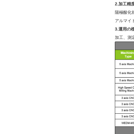
2.加工精
陽極酸化前
アルマイト
3.運用の
加工、測