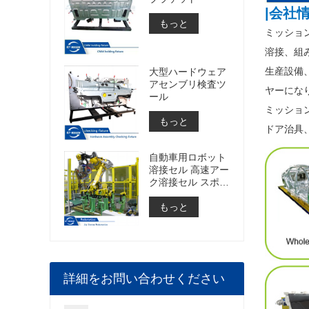
|会社
もっと
ミッショ
溶接、組み
生産設備
大型ハードウェア
アセンブリ検査ツ
ヤーにな
ール
ミッショ
もっと
ドア治具
自動車用ロボット
溶接セル 高速アー
ク溶接セル スポッ
ト溶接セルの構築
もっと
詳細をお問い合わせください