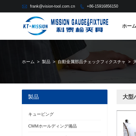

frank@vision-tool.com.cn
+86-15916856150

ホー
ホーム
>
製品
>
自動金属部品チェックフィクスチャ
>
製品
大型
キュービング
CMMホールディング備品