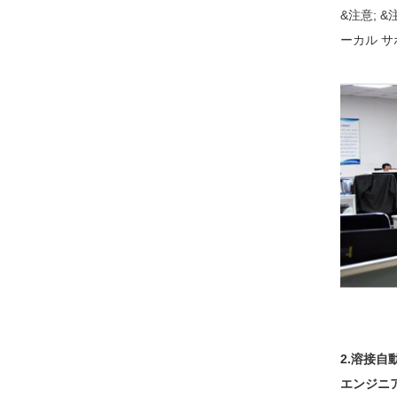
&注意;
ーカル 
2.溶接自
エンジニ