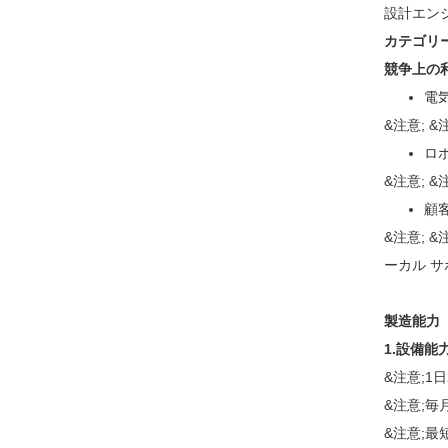
設計エンジ
カテゴリ
競争上の利
電
&注意; 
ロ
&注意;
顧
&注意;
ーカル 
製造能力
1.設備能
&注意;1
&注意;
&注意;最