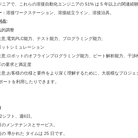
ニアで、これらの溶接自動化エンジニアの 51% は 5 年以上の関連経
ー
：溶接ワークステーション、溶接組立ライン、溶接治具。
点:
気的調整
&注意;電気PLC能力、テスト能力、プログラミング能力;
ボットシミュレーション
 &注意;ロボットのオフラインプログラミング能力、ビート解析能力、干渉
客の要求と満足度
 &注意;お客様の仕様と要件をより深く理解するために、大規模なプロジ
サポートを利用したりできます。
力
日2シフト、週6日。
毎月のメンテナンスとサービス。
短の 導かれた タイムは 25 日です。