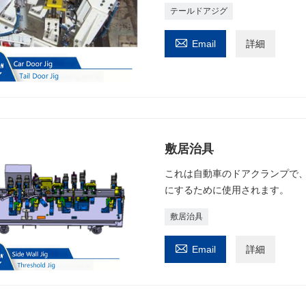
テールドアジグ

Email
詳細
敷居治具
これは自動車のドアクランプで
にするために使用されます。
敷居治具

Email
詳細