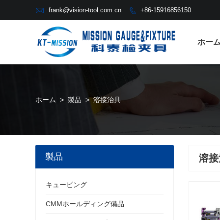

frank@vision-tool.com.cn
+86-15916856150

ホー
ホーム
>
製品
>
溶接治具
製品
溶接
キュービング
CMMホールディング備品