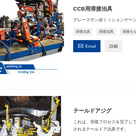
CCB用溶接治具
グレースサン@ミッションゲージ
溶接治具
溶接治具
溶接セ

Email
詳細
テールドアジグ
これは、溶接プロセスを完了し
されるテールドア治具です。