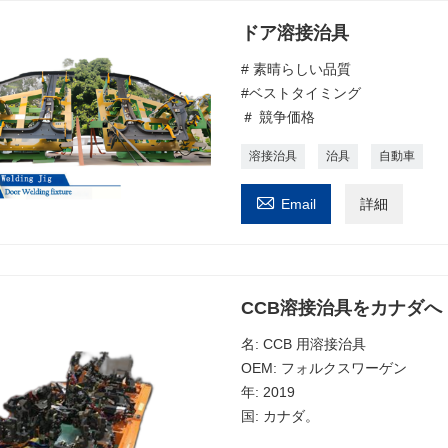
ドア溶接治具
# 素晴らしい品質
#ベストタイミング
＃ 競争価格
溶接治具
治具
自動車

Email
詳細
CCB溶接治具をカナダへ
名: CCB 用溶接治具
OEM: フォルクスワーゲン
年: 2019
国: カナダ。