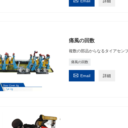

Email
詳細
痛風の回数
複数の部品からなるタイアセン
痛風の回数

Email
詳細