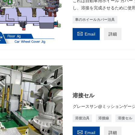
これは自動車用ホイール カバー
し、溶接を完成させるために使
車のホイールカバー治具

Email
詳細
溶接セル
グレースサン@ミッションゲージ
溶接治具
溶接線
溶接セル

Email
詳細