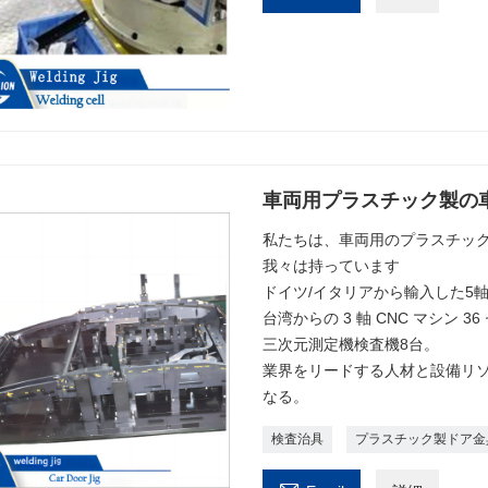
車両用プラスチック製の
私たちは、車両用のプラスチッ
我々は持っています
ドイツ/イタリアから輸入した5軸
台湾からの 3 軸 CNC マシン 3
三次元測定機検査機8台。
業界をリードする人材と設備リ
なる。
検査治具
プラスチック製ドア金