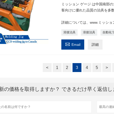
ミッション ゲージ は中国南部の
客向けに優れた品質の治具を多
詳細については、www.ミッショ
溶接治具
溶接治具
自動化

Email
詳細
<
1
2
3
4
5
>
新の価格を取得しますか？ できるだけ早く返信し