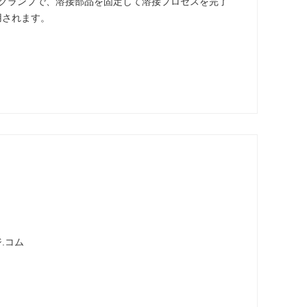
 クランプで、溶接部品を固定して溶接プロセスを完了
用されます。
.コム