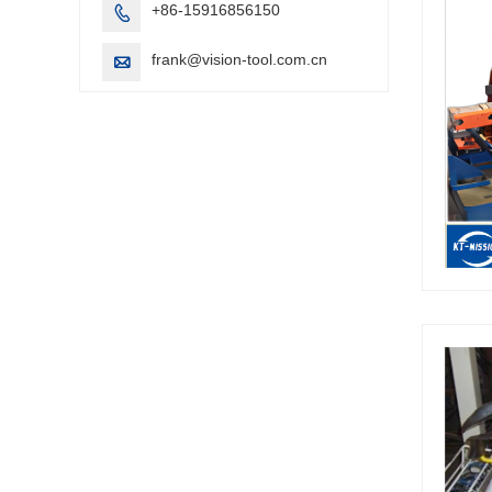
+86-15916856150

frank@vision-tool.com.cn
