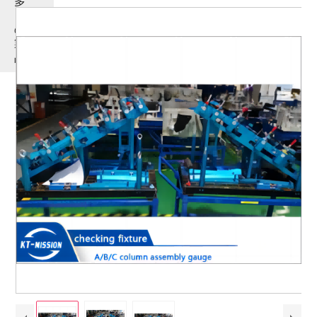
多
く
の
製
品