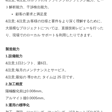
ト解析能力、干渉検出能力。
顧客の要求と満足度
&注意; &注意;お客様の仕様と要件をより深く理解するために、
大規模なプロジェクトについては、直接技術レビューを行った
り、現場でのローカル サポートを利用したりできます。
製造能力
1.設備能力
&注意;1日2シフト、週6日。
&注意;毎月のメンテナンスとサービス。
&注意;最短の 導かれた タイムは 25 日です。
2.加工精度
陽極酸化前は0.008mm。
アルマイト後0.0005mm。
3.運用の標準化
加工、測定、ツーリング、マッピング、ブラケットプログラミ