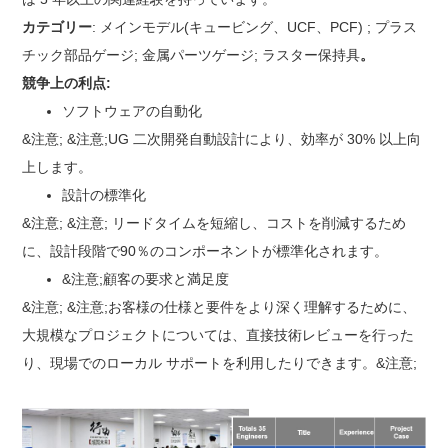
カテゴリー
: メインモデル(キュービング、UCF、PCF) ; プラス
チック部品ゲージ; 金属パーツゲージ; ラスター保持具
。
競争上の利点:
ソフトウェアの自動化
&注意; &注意;UG 二次開発自動設計により、効率が 30% 以上向
上します。
設計の標準化
&注意; &注意; リードタイムを短縮し、コストを削減するため
に、設計段階で90％のコンポーネントが標準化されます。
&注意;顧客の要求と満足度
&注意; &注意;お客様の仕様と要件をより深く理解するために、
大規模なプロジェクトについては、直接技術レビューを行った
り、現場でのローカル サポートを利用したりできます。&注意;