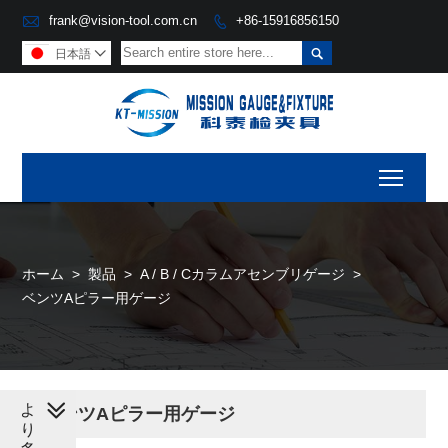

frank@vision-tool.com.cn
+86-15916856150


日本語

Toggl
ホーム
>
製品
>
A / B / Cカラムアセンブリゲージ
>
ベンツAピラー用ゲージ
よ
ベンツAピラー用ゲージ
り